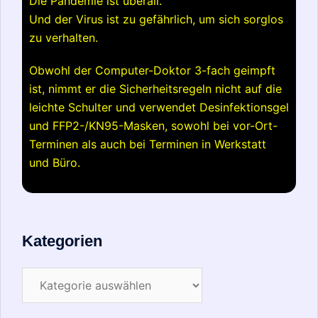
Die Pandemie ist überall.
Und der Virus ist zu gefährlich, um sich sorglos
zu verhalten.
Obwohl der Computer-Doktor 3-fach geimpft
ist, nimmt er die Sicherheitsregeln nicht auf die
leichte Schulter und verwendet Desinfektionsgel
und FFP2-/KN95-Masken, sowohl bei vor-Ort-
Terminen als auch bei Terminen in Werkstatt
und Büro.
Kategorien