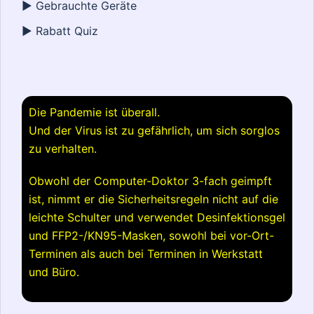
► Gebrauchte Geräte
► Rabatt Quiz
Die Pandemie ist überall.
Und der Virus ist zu gefährlich, um sich sorglos
zu verhalten.
Obwohl der Computer-Doktor 3-fach geimpft
ist, nimmt er die Sicherheitsregeln nicht auf die
leichte Schulter und verwendet Desinfektionsgel
und FFP2-/KN95-Masken, sowohl bei vor-Ort-
Terminen als auch bei Terminen in Werkstatt
und Büro.