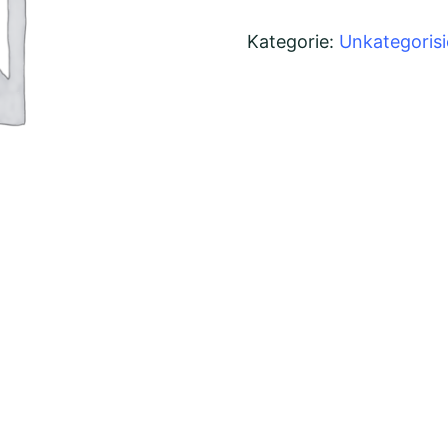
/
Kategorie:
Unkategorisi
Gigabyte
B760M
Bundle
Menge