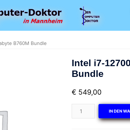
igabyte B760M Bundle
Intel i7-127
Bundle
€
549,00
Intel
IN DEN W
i7-
12700