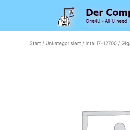
Zum
Inhalt
springen
Start
/
Unkategorisiert
/ Intel i7-12700 / G