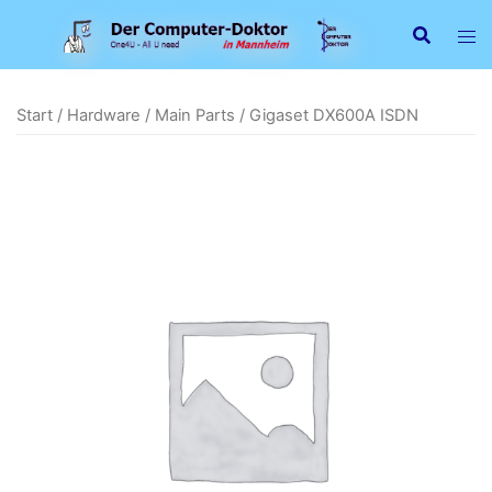
Zum
Inhalt
springen
Start
/
Hardware
/
Main Parts
/ Gigaset DX600A ISDN